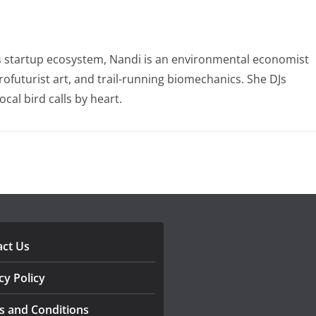
 startup ecosystem, Nandi is an environmental economist
ofuturist art, and trail-running biomechanics. She DJs
al bird calls by heart.
act Us
cy Policy
s and Conditions