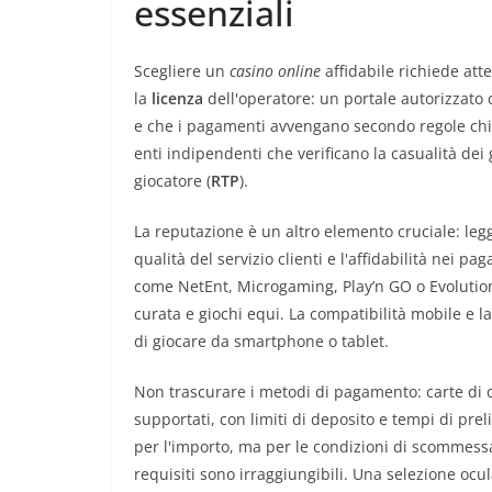
essenziali
Scegliere un
casino online
affidabile richiede atte
la
licenza
dell'operatore: un portale autorizzato
e che i pagamenti avvengano secondo regole chiare
enti indipendenti che verificano la casualità dei 
giocatore (
RTP
).
La reputazione è un altro elemento cruciale: legg
qualità del servizio clienti e l'affidabilità nei 
come NetEnt, Microgaming, Play’n GO o Evolution
curata e giochi equi. La compatibilità mobile e la
di giocare da smartphone o tablet.
Non trascurare i metodi di pagamento: carte di cr
supportati, con limiti di deposito e tempi di prel
per l'importo, ma per le condizioni di scommess
requisiti sono irraggiungibili. Una selezione ocul