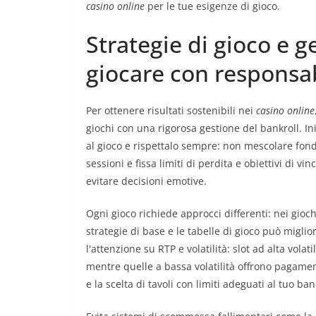
casino online
per le tue esigenze di gioco.
Strategie di gioco e g
giocare con responsab
Per ottenere risultati sostenibili nei
casino online
giochi con una rigorosa gestione del bankroll. 
al gioco e rispettalo sempre: non mescolare fondi
sessioni e fissa limiti di perdita e obiettivi di vi
evitare decisioni emotive.
Ogni gioco richiede approcci differenti: nei giochi
strategie di base e le tabelle di gioco può miglio
l'attenzione su RTP e volatilità: slot ad alta vo
mentre quelle a bassa volatilità offrono pagamen
e la scelta di tavoli con limiti adeguati al tuo ba