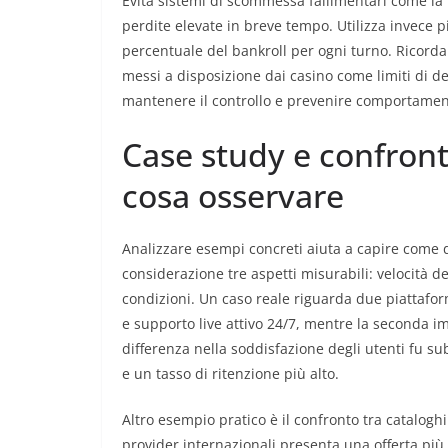
Evita sistemi di scommessa fallimentari come la 
perdite elevate in breve tempo. Utilizza invece 
percentuale del bankroll per ogni turno. Ricorda 
messi a disposizione dai casino come limiti di de
mantenere il controllo e prevenire comportament
Case study e confront
cosa osservare
Analizzare esempi concreti aiuta a capire come 
considerazione tre aspetti misurabili: velocità de
condizioni. Un caso reale riguarda due piattaform
e supporto live attivo 24/7, mentre la seconda i
differenza nella soddisfazione degli utenti fu s
e un tasso di ritenzione più alto.
Altro esempio pratico è il confronto tra catalog
provider internazionali presenta una offerta più v