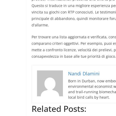
Questo si traduce in una migliore esperienza per
vincita su giochi con RTP conosciuti. Le testimo
principale di abbandono, quindi monitorare forum 
d'allarme.
Per trovare una lista aggiornata e verificata, con
comparano criteri oggettivi. Per esempio, puoi e
mette a confronto licenze, velocità dei prelievi
consapevolezza in base alle tue priorità di gioco.
Nandi Dlamini
Born in Durban, now embedd
environmental economist who
and trail-running biomech
local bird calls by heart.
Related Posts: