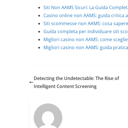
Siti Non AAMS Sicuri: La Guida Comple
Casino online non AAMS: guida critica a
Siti scommesse non AAMS: cosa saper
Guida completa per individuare siti 
Migliori casino non AAMS: come scegli
Migliori casino non AAMS: guida pratica
Detecting the Undetectable: The Rise of
Intelligent Content Screening