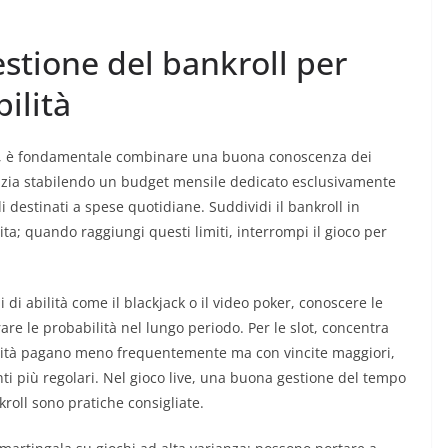
estione del bankroll per
ilità
, è fondamentale combinare una buona conoscenza dei
Inizia stabilendo un budget mensile dedicato esclusivamente
 destinati a spese quotidiane. Suddividi il bankroll in
ncita; quando raggiungi questi limiti, interrompi il gioco per
 di abilità come il blackjack o il video poker, conoscere le
rare le probabilità nel lungo periodo. Per le slot, concentra
latilità pagano meno frequentemente ma con vincite maggiori,
ti più regolari. Nel gioco live, una buona gestione del tempo
nkroll sono pratiche consigliate.