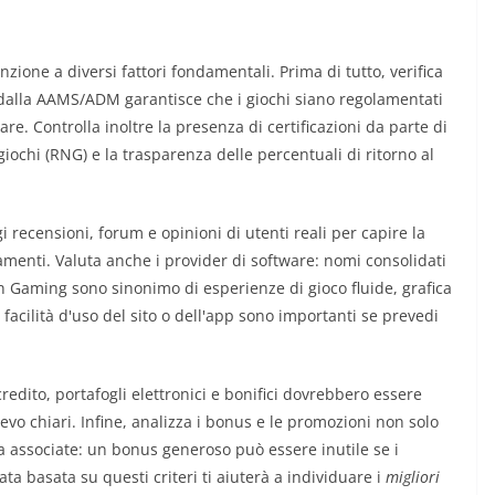
nzione a diversi fattori fondamentali. Prima di tutto, verifica
 dalla AAMS/ADM garantisce che i giochi siano regolamentati
. Controlla inoltre la presenza di certificazioni da parte di
giochi (RNG) e la trasparenza delle percentuali di ritorno al
i recensioni, forum e opinioni di utenti reali per capire la
pagamenti. Valuta anche i provider di software: nomi consolidati
 Gaming sono sinonimo di esperienze di gioco fluide, grafica
 facilità d'uso del sito o dell'app sono importanti se prevedi
edito, portafogli elettronici e bonifici dovrebbero essere
ievo chiari. Infine, analizza i bonus e le promozioni non solo
a associate: un bonus generoso può essere inutile se i
ata basata su questi criteri ti aiuterà a individuare i
migliori