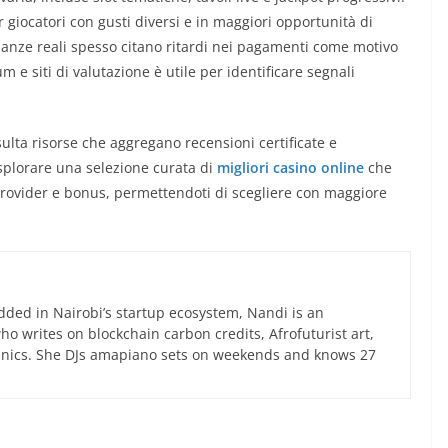
 giocatori con gusti diversi e in maggiori opportunità di
nianze reali spesso citano ritardi nei pagamenti come motivo
e siti di valutazione è utile per identificare segnali
sulta risorse che aggregano recensioni certificate e
splorare una selezione curata di
migliori casino online
che
, provider e bonus, permettendoti di scegliere con maggiore
ed in Nairobi’s startup ecosystem, Nandi is an
 writes on blockchain carbon credits, Afrofuturist art,
anics. She DJs amapiano sets on weekends and knows 27