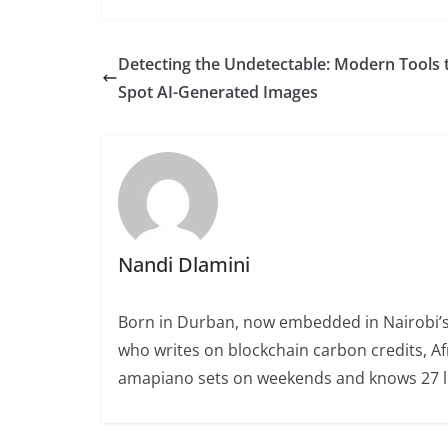
Detecting the Undetectable: Modern Tools 
Spot AI-Generated Images
Nandi Dlamini
Born in Durban, now embedded in Nairobi’s
who writes on blockchain carbon credits, Afr
amapiano sets on weekends and knows 27 loc