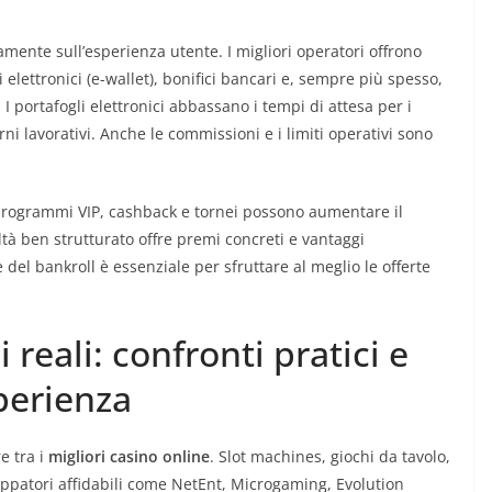
amente sull’esperienza utente. I migliori operatori offrono
i elettronici (e-wallet), bonifici bancari e, sempre più spesso,
 I portafogli elettronici abbassano i tempi di attesa per i
rni lavorativi. Anche le commissioni e i limiti operativi sono
i: programmi VIP, cashback e tornei possono aumentare il
à ben strutturato offre premi concreti e vantaggi
 del bankroll è essenziale per sfruttare al meglio le offerte
 reali: confronti pratici e
sperienza
re tra i
migliori casino online
. Slot machines, giochi da tavolo,
luppatori affidabili come NetEnt, Microgaming, Evolution