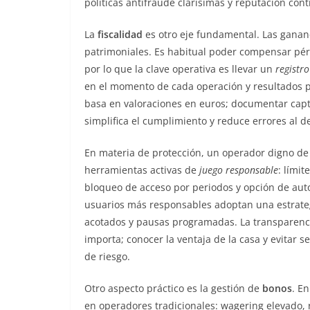
políticas antifraude clarísimas y reputación con
La
fiscalidad
es otro eje fundamental. Las gananc
patrimoniales. Es habitual poder compensar pérd
por lo que la clave operativa es llevar un
registr
en el momento de cada operación y resultados po
basa en valoraciones en euros; documentar cap
simplifica el cumplimiento y reduce errores al de
En materia de protección, un operador digno de 
herramientas activas de
juego responsable
: lími
bloqueo de acceso por periodos y opción de auto
usuarios más responsables adoptan una estrateg
acotados y pausas programadas. La transparenci
importa; conocer la ventaja de la casa y evitar
de riesgo.
Otro aspecto práctico es la gestión de
bonos
. E
en operadores tradicionales: wagering elevado, 