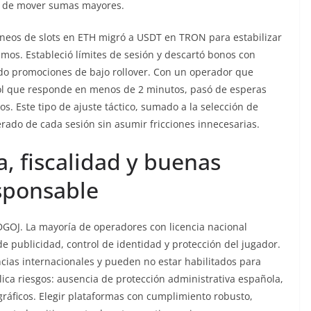
s de mover sumas mayores.
rneos de slots en ETH migró a USDT en TRON para estabilizar
imos. Estableció límites de sesión y descartó bonos con
do promociones de bajo rollover. Con un operador que
ñol que responde en menos de 2 minutos, pasó de esperas
s. Este tipo de ajuste táctico, sumado a la selección de
erado de cada sesión sin asumir fricciones innecesarias.
, fiscalidad y buenas
esponsable
 DGOJ. La mayoría de operadores con licencia nacional
e publicidad, control de identidad y protección del jugador.
cias internacionales y pueden no estar habilitados para
lica riesgos: ausencia de protección administrativa española,
gráficos. Elegir plataformas con cumplimiento robusto,