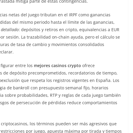
trastada mitiga parte de estas contingencias.
ias netas del juego tributan en el IRPF como ganancias
idas del mismo periodo hasta el límite de las ganancias,
o detallado
: depósitos y retiros en cripto, equivalencias a EUR
r sesión. La trazabilidad on-chain ayuda, pero el cálculo se
turas de tasa de cambio y movimientos consolidados
clarar.
figurar entre los
mejores casinos crypto
ofrece
tes de depósito precomprometidos, recordatorios de tiempo,
exclusión que respeta los registros vigentes en España. Los
ia de bankroll con presupuesto semanal fijo, horarios
a sobre probabilidades, RTP y reglas de cada juego también
 sesgos de persecución de pérdidas reduce comportamientos
n criptocasinos, los términos pueden ser más agresivos que
restricciones por juego, apuesta máxima por tirada y tiempos