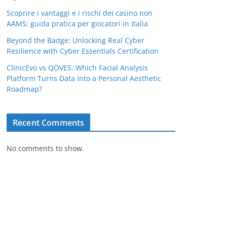
Scoprire i vantaggi e i rischi dei casino non
AAMS: guida pratica per giocatori in Italia
Beyond the Badge: Unlocking Real Cyber
Resilience with Cyber Essentials Certification
ClinicEvo vs QOVES: Which Facial Analysis
Platform Turns Data into a Personal Aesthetic
Roadmap?
Recent Comments
No comments to show.