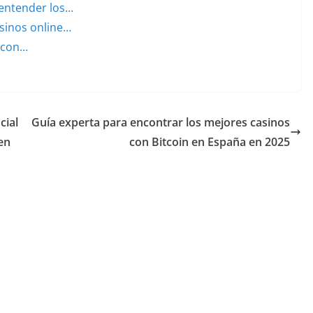
 entender los…
asinos online…
o con…
cial
Guía experta para encontrar los mejores casinos
en
con Bitcoin en España en 2025