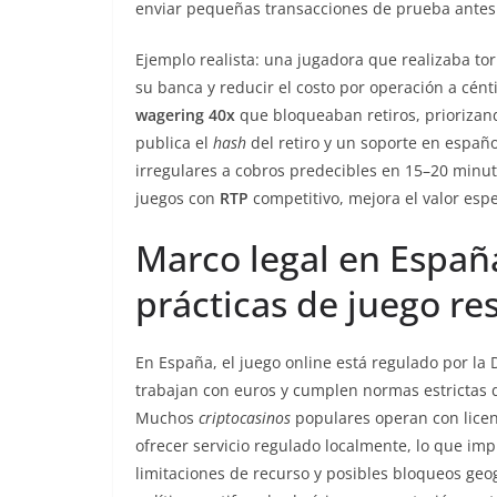
enviar pequeñas transacciones de prueba ante
Ejemplo realista: una jugadora que realizaba to
su banca y reducir el costo por operación a cént
wagering 40x
que bloqueaban retiros, priorizan
publica el
hash
del retiro y un soporte en espa
irregulares a cobros predecibles en 15–20 minuto
juegos con
RTP
competitivo, mejora el valor esp
Marco legal en España
prácticas de juego r
En España, el juego online está regulado por la
trabajan con euros y cumplen normas estrictas d
Muchos
criptocasinos
populares operan con licen
ofrecer servicio regulado localmente, lo que imp
limitaciones de recurso y posibles bloqueos geo