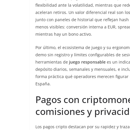
flexibilidad ante la volatilidad, mientras que r
aceleran retiros. Un valor diferencial real son lo
junto con paneles de historial que reflejan has
menos visibles: conversión interna a EUR, spread
mientras hay un bono activo.
Por último, el ecosistema de juego y su ergonomía
demo sin registro y límites configurables de se
herramientas de
juego responsable
es un indica
depósito diarios, semanales y mensuales, e incl
forma práctica qué operadores merecen figurar 
España.
Pagos con criptomone
comisiones y privaci
Los pagos cripto destacan por su rapidez y traz