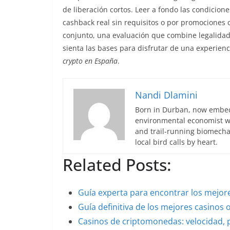
de liberación cortos. Leer a fondo las condicione
cashback real sin requisitos o por promociones 
conjunto, una evaluación que combine legalidad,
sienta las bases para disfrutar de una experien
crypto en España
.
Nandi Dlamini
Born in Durban, now embedd
environmental economist who
and trail-running biomech
local bird calls by heart.
Related Posts:
Guía experta para encontrar los mejor
Guía definitiva de los mejores casinos 
Casinos de criptomonedas: velocidad, 