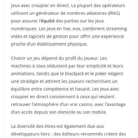
jeux avec croupier en direct. La plupart des opérateurs
utilisent un générateur de nombres aléatoires (RNG)
pour assurer l’
équité
des parties sur les jeux
numériques. Les jeux en live, eux, combinent streaming
vidéo et logiciels de gestion pour offrir une expérience
proche d’un établissement physique.
Choisir un jeu dépend du profil du joueur. Les
machines à sous séduisent par leur simplicité et leurs
animations, tandis que le blackjack et le poker exigent
une stratégie et attirent les joueurs recherchant un
équilibre entre compétence et hasard. Les jeux avec
croupier en direct conviennent à ceux qui veulent
retrouver l’atmosphère d’un vrai casino, avec l’avantage
d’un accès depuis son domicile ou son mobile.
La diversité des titres est également due aux
développeurs tiers : des éditeurs renommés créent des