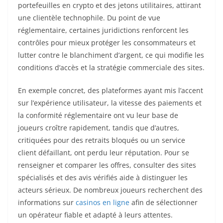
portefeuilles en crypto et des jetons utilitaires, attirant
une clientèle technophile. Du point de vue
réglementaire, certaines juridictions renforcent les
contrôles pour mieux protéger les consommateurs et
lutter contre le blanchiment d’argent, ce qui modifie les
conditions d’accès et la stratégie commerciale des sites.
En exemple concret, des plateformes ayant mis l’accent
sur l’expérience utilisateur, la vitesse des paiements et
la conformité réglementaire ont vu leur base de
joueurs croître rapidement, tandis que d’autres,
critiquées pour des retraits bloqués ou un service
client défaillant, ont perdu leur réputation. Pour se
renseigner et comparer les offres, consulter des sites
spécialisés et des avis vérifiés aide à distinguer les
acteurs sérieux. De nombreux joueurs recherchent des
informations sur
casinos en ligne
afin de sélectionner
un opérateur fiable et adapté à leurs attentes.