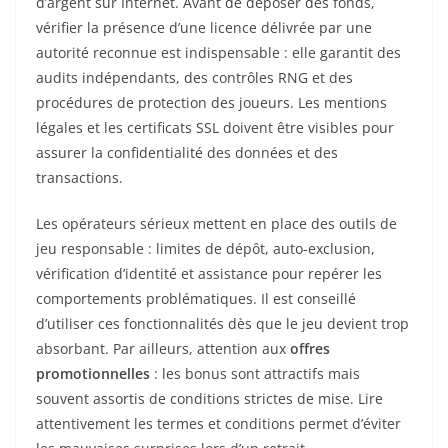
d’argent sur Internet. Avant de déposer des fonds,
vérifier la présence d’une licence délivrée par une
autorité reconnue est indispensable : elle garantit des
audits indépendants, des contrôles RNG et des
procédures de protection des joueurs. Les mentions
légales et les certificats SSL doivent être visibles pour
assurer la confidentialité des données et des
transactions.
Les opérateurs sérieux mettent en place des outils de
jeu responsable : limites de dépôt, auto-exclusion,
vérification d’identité et assistance pour repérer les
comportements problématiques. Il est conseillé
d’utiliser ces fonctionnalités dès que le jeu devient trop
absorbant. Par ailleurs, attention aux
offres
promotionnelles
: les bonus sont attractifs mais
souvent assortis de conditions strictes de mise. Lire
attentivement les termes et conditions permet d’éviter