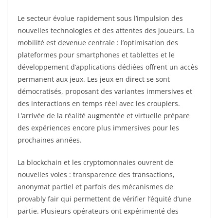
Le secteur évolue rapidement sous l’impulsion des
nouvelles technologies et des attentes des joueurs. La
mobilité est devenue centrale : l’optimisation des
plateformes pour smartphones et tablettes et le
développement d’applications dédiées offrent un accès
permanent aux jeux. Les jeux en direct se sont
démocratisés, proposant des variantes immersives et
des interactions en temps réel avec les croupiers.
L’arrivée de la réalité augmentée et virtuelle prépare
des expériences encore plus immersives pour les
prochaines années.
La blockchain et les cryptomonnaies ouvrent de
nouvelles voies : transparence des transactions,
anonymat partiel et parfois des mécanismes de
provably fair qui permettent de vérifier l’équité d’une
partie. Plusieurs opérateurs ont expérimenté des