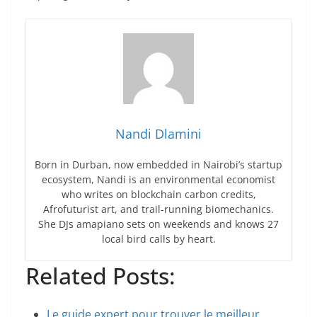
Nandi Dlamini
Born in Durban, now embedded in Nairobi’s startup
ecosystem, Nandi is an environmental economist
who writes on blockchain carbon credits,
Afrofuturist art, and trail-running biomechanics.
She DJs amapiano sets on weekends and knows 27
local bird calls by heart.
Related Posts:
Le guide expert pour trouver le meilleur