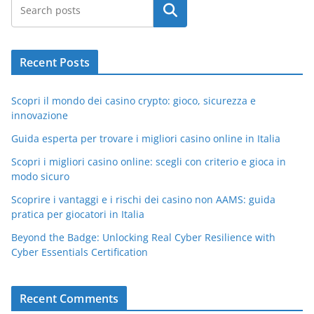
Search
Recent Posts
Scopri il mondo dei casino crypto: gioco, sicurezza e
innovazione
Guida esperta per trovare i migliori casino online in Italia
Scopri i migliori casino online: scegli con criterio e gioca in
modo sicuro
Scoprire i vantaggi e i rischi dei casino non AAMS: guida
pratica per giocatori in Italia
Beyond the Badge: Unlocking Real Cyber Resilience with
Cyber Essentials Certification
Recent Comments