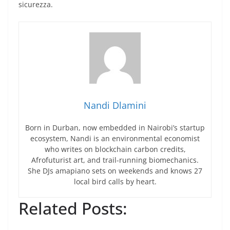
sicurezza.
Nandi Dlamini
Born in Durban, now embedded in Nairobi’s startup
ecosystem, Nandi is an environmental economist
who writes on blockchain carbon credits,
Afrofuturist art, and trail-running biomechanics.
She DJs amapiano sets on weekends and knows 27
local bird calls by heart.
Related Posts: