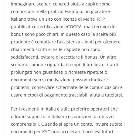
Immaginare scenari concreti aiuta a capire come
comportarsi nella pratica. Esempio: un giocatore
italiano trova un sito con licenza di Malta, RTP
pubblicato e certificazioni eCOGRA, ma i termini dei
bonus sono poco chiari. In questo caso la scelta più
prudente è contattare l’assistenza clienti per ottenere
chiarimenti scritti e, se le risposte non sono
soddisfacenti, evitare di accettare il bonus. Un altro
scenario comune riguarda i tempi di prelievo: ritardi
prolungati non giustificati o richieste ripetute di
documenti senza motivazione possono indicare
problemi; conservare schermate delle comunicazioni e
usare metodi di pagamento tracciabili aiuta a tutelarsi.
Per i residenti in Italia è utile preferire operatori che
offrano supporto in italiano e condizioni di utilizzo
comprensibili. Quando si apre un conto, inviare subito i
documenti per KYC può accelerare i prelievi futuri.