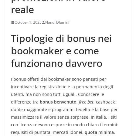
reale
October 1, 2025
Nandi Dlamini
Tipologie di bonus nei
bookmaker e come
funzionano davvero
I bonus offerti dai bookmaker sono pensati per
incentivare la registrazione e la permanenza degli
utenti, ma non sono tutti uguali. Conoscere le
differenze tra
bonus benvenuto
,
free bet
, cashback,
quote maggiorate e programmi fedeltà è la base per
massimizzare il valore senza sorprese. In Italia, i siti
con licenza devono esporre in modo chiaro i termini:
requisiti di puntata, mercati idonei,
quota minima
,