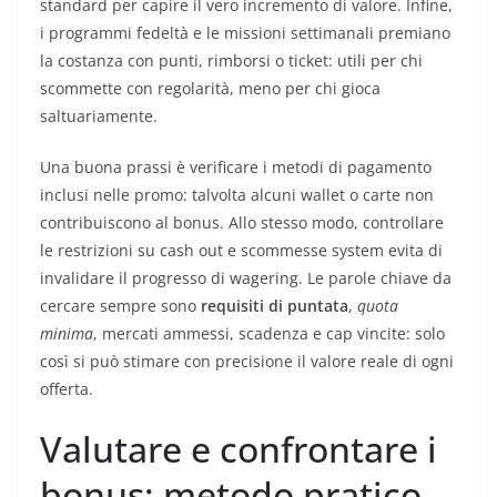
standard per capire il vero incremento di valore. Infine,
i programmi fedeltà e le missioni settimanali premiano
la costanza con punti, rimborsi o ticket: utili per chi
scommette con regolarità, meno per chi gioca
saltuariamente.
Una buona prassi è verificare i metodi di pagamento
inclusi nelle promo: talvolta alcuni wallet o carte non
contribuiscono al bonus. Allo stesso modo, controllare
le restrizioni su cash out e scommesse system evita di
invalidare il progresso di wagering. Le parole chiave da
cercare sempre sono
requisiti di puntata
,
quota
minima
, mercati ammessi, scadenza e cap vincite: solo
così si può stimare con precisione il valore reale di ogni
offerta.
Valutare e confrontare i
bonus: metodo pratico