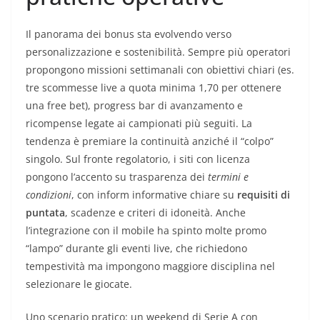
Il panorama dei bonus sta evolvendo verso
personalizzazione e sostenibilità. Sempre più operatori
propongono missioni settimanali con obiettivi chiari (es.
tre scommesse live a quota minima 1,70 per ottenere
una free bet), progress bar di avanzamento e
ricompense legate ai campionati più seguiti. La
tendenza è premiare la continuità anziché il “colpo”
singolo. Sul fronte regolatorio, i siti con licenza
pongono l’accento su trasparenza dei
termini e
condizioni
, con inform informative chiare su
requisiti di
puntata
, scadenze e criteri di idoneità. Anche
l’integrazione con il mobile ha spinto molte promo
“lampo” durante gli eventi live, che richiedono
tempestività ma impongono maggiore disciplina nel
selezionare le giocate.
Uno scenario pratico: un weekend di Serie A con