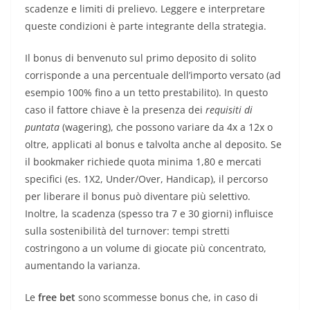
scadenze e limiti di prelievo. Leggere e interpretare
queste condizioni è parte integrante della strategia.
Il bonus di benvenuto sul primo deposito di solito
corrisponde a una percentuale dell’importo versato (ad
esempio 100% fino a un tetto prestabilito). In questo
caso il fattore chiave è la presenza dei
requisiti di
puntata
(wagering), che possono variare da 4x a 12x o
oltre, applicati al bonus e talvolta anche al deposito. Se
il bookmaker richiede quota minima 1,80 e mercati
specifici (es. 1X2, Under/Over, Handicap), il percorso
per liberare il bonus può diventare più selettivo.
Inoltre, la scadenza (spesso tra 7 e 30 giorni) influisce
sulla sostenibilità del turnover: tempi stretti
costringono a un volume di giocate più concentrato,
aumentando la varianza.
Le
free bet
sono scommesse bonus che, in caso di