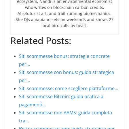
ecosystem, Nandi is an environmental economist
who writes on blockchain carbon credits,
Afrofuturist art, and trail-running biomechanics.
She DJs amapiano sets on weekends and knows 27
local bird calls by heart.
Related Posts:
Siti scommesse bonus: strategie concrete
per…
Siti scommesse con bonus: guida strategica
per…
Siti scommesse: come scegliere piattaforme…
Siti scommesse Bitcoin: guida pratica a
pagamenti…
Siti scommesse non AAMS: guida completa
tra…
Better scommesse app: guida strategica per