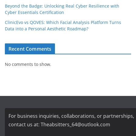
Beyond the Badge: Unlocking Real Cyber Resilience with
Cyber Essentials Certification
ClinicEvo vs QOVES: Which Facial Analysis Platform Turns
Data into a Personal Aesthetic Roadmap?
Recent Comments
No comments to show.
For business inquiries, collaborations, or partnerships,
contact us at:
Theabsitters_64@outlook.com