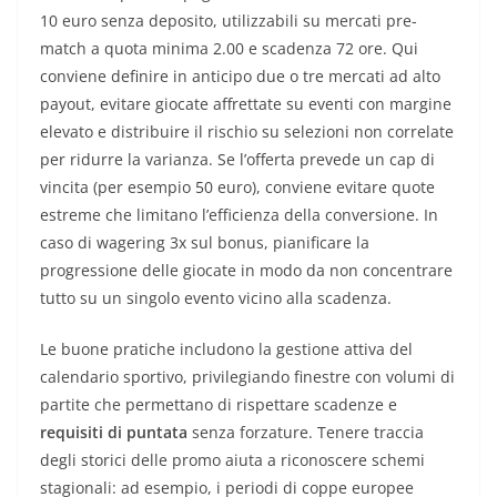
10 euro senza deposito, utilizzabili su mercati pre-
match a quota minima 2.00 e scadenza 72 ore. Qui
conviene definire in anticipo due o tre mercati ad alto
payout, evitare giocate affrettate su eventi con margine
elevato e distribuire il rischio su selezioni non correlate
per ridurre la varianza. Se l’offerta prevede un cap di
vincita (per esempio 50 euro), conviene evitare quote
estreme che limitano l’efficienza della conversione. In
caso di wagering 3x sul bonus, pianificare la
progressione delle giocate in modo da non concentrare
tutto su un singolo evento vicino alla scadenza.
Le buone pratiche includono la gestione attiva del
calendario sportivo, privilegiando finestre con volumi di
partite che permettano di rispettare scadenze e
requisiti di puntata
senza forzature. Tenere traccia
degli storici delle promo aiuta a riconoscere schemi
stagionali: ad esempio, i periodi di coppe europee