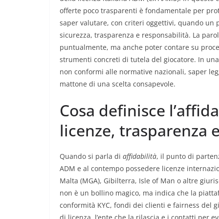
offerte poco trasparenti è fondamentale per prote
saper valutare, con criteri oggettivi, quando un
sicurezza, trasparenza e responsabilità. La paro
puntualmente, ma anche poter contare su proces
strumenti concreti di tutela del giocatore. In una
non conformi alle normative nazionali, saper legg
mattone di una scelta consapevole.
Cosa definisce l’affid
licenze, trasparenza e
Quando si parla di
affidabilità
, il punto di parte
ADM e al contempo possedere licenze internazional
Malta (MGA), Gibilterra, Isle of Man o altre giuri
non è un bollino magico, ma indica che la piattaf
conformità KYC, fondi dei clienti e fairness del 
di licenza, l’ente che la rilascia e i contatti per 