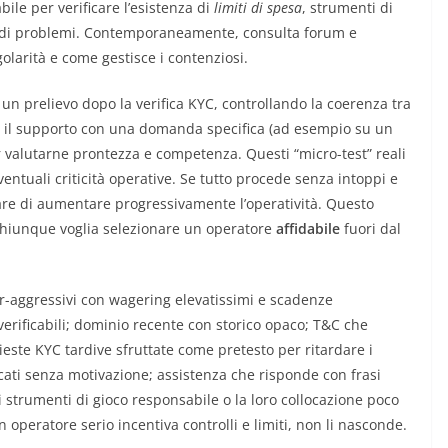
ile per verificare l’esistenza di
limiti di spesa
, strumenti di
so di problemi. Contemporaneamente, consulta forum e
olarità e come gestisce i contenziosi.
un prelievo dopo la verifica KYC, controllando la coerenza tra
he il supporto con una domanda specifica (ad esempio su un
 valutarne prontezza e competenza. Questi “micro-test” reali
uali criticità operative. Se tutto procede senza intoppi e
are di aumentare progressivamente l’operatività. Questo
chiunque voglia selezionare un operatore
affidabile
fuori dal
er-aggressivi con wagering elevatissimi e scadenze
 verificabili; dominio recente con storico opaco; T&C che
ste KYC tardive sfruttate come pretesto per ritardare i
ccati senza motivazione; assistenza che risponde con frasi
strumenti di gioco responsabile o la loro collocazione poco
 operatore serio incentiva controlli e limiti, non li nasconde.