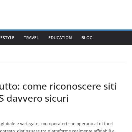
FESTYLE
TRAVEL
EDUCATION
BLOG
tutto: come riconoscere siti
davvero sicuri
lobale e variegato, con operatori che operano al di fuori
ontesto, distinguere tra piattaforme realmente affidabili e