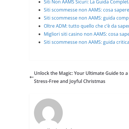
Siti Non AAMS Sicuri: La Guida Comple
Siti scommesse non AAMS: cosa saper
Siti scommesse non AAMS: guida compl
Oltre ADM: tutto quello che c’è da saper
Migliori siti casino non AAMS: cosa sa
Siti scommesse non AAMS: guida critic
Unlock the Magic: Your Ultimate Guide to a
Stress-Free and Joyful Christmas