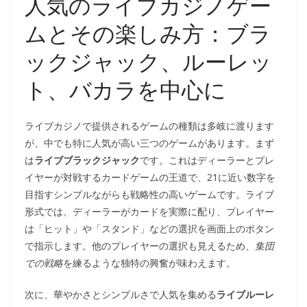
人気のライブカジノゲー
ムとその楽しみ方：ブラ
ックジャック、ルーレッ
ト、バカラを中心に
ライブカジノで提供されるゲームの種類は多岐に渡ります
が、中でも特に人気が高い三つのゲームがあります。まず
は
ライブブラックジャック
です。これはディーラーとプレ
イヤーが対戦するカードゲームの王道で、21に近い数字を
目指すシンプルながらも戦略性の高いゲームです。ライブ
形式では、ディーラーがカードを実際に配り、プレイヤー
は「ヒット」や「スタンド」などの選択を画面上のボタン
で指示します。他のプレイヤーの選択も見えるため、
集団
での戦略
を練るような独特の興奮が味わえます。
次に、華やかさとシンプルさで人気を集める
ライブルーレ