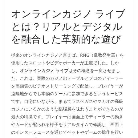
オンラインカジノ ライブ
とは？リアルとデジタル
を融合した革新的な遊び
従来のオンラインカジノと言えば、RNG（乱数発生器）を
使用したスロットやビデオポーカーが主流でした。しか
し、
オンラインカジノ ライブ
はその概念を一変させまし
た。これは、実際のカジノのテーブルとプロのディーラー
を高画質のビデオストリーミングで配信し、プレイヤーが
遠隔地からでも本物のゲームに参加できるというサービス
です。自宅にいながら、まるでラスベガスやマカオの高級
カジノにいるかのような臨場感を味わうことができるのが
最大の特徴です。プレイヤーは画面上でディーラーの動き
やカードが配られる様子をリアルタイムで確認し、画面上
のインターフェースを通じてベットやゲームの操作を行い