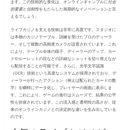
ます。この技術的な進化は、オンラインギャンブルに
社会
的要素
と
信頼性
をもたらした画期的なイノベーションと言
えるでしょう。
ライブカジノを支える技術は非常に高度です。スタジオに
は本物のカジノテーブル、訓練を受けたプロのディーラ
ー、そして複数の高精度カメラが設置されています。これ
により、テーブル全体の様子、ディーラーのアップ、カー
ドやルーレットの目などの詳細なショットを切り替えなが
ら配信することが可能です。さらに、光学文字認識
（OCR）技術という高度なシステムが採用されており、デ
ィーラーが行ったアクション（例えば配られたカードの数
字）を瞬時にデータ化し、プレイヤーの画面に表示しま
す。これにより、ゲームの進行はスムーズで、結果の公平
性も担保されています。この没入感と透明性の高さが、従
来のオンラインカジノとの決定的な違いを生み出している
のです。