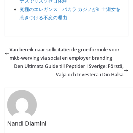
ナスでリスクゼロ体験
究極のエレガンス：バカラ カジノが紳士淑女を
惹きつける不変の理由
Van bereik naar sollicitatie: de groeiformule voor
mkb-werving via social en employer branding
Den Ultimata Guide till Peptider i Sverige: Förstå,
Välja och Investera i Din Hälsa
Nandi Dlamini