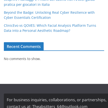
pratica per giocatori in Italia
Beyond the Badge: Unlocking Real Cyber Resilience with
Cyber Essentials Certification
ClinicEvo vs QOVES: Which Facial Analysis Platform Turns
Data into a Personal Aesthetic Roadmap?
Recent Comments
No comments to show.
For business inquiries, collaborations, or partnerships,
contact us at:
Theabsitters_64@outlook.com