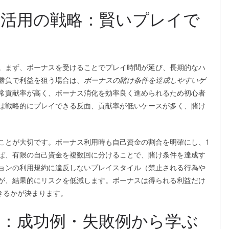
活用の戦略：賢いプレイで
。まず、ボーナスを受けることでプレイ時間が延び、長期的なハ
勝負で利益を狙う場合は、
ボーナスの賭け条件を達成しやすいゲ
常貢献率が高く、ボーナス消化を効率良く進められるため初心者
は戦略的にプレイできる反面、貢献率が低いケースが多く、賭け
ことが大切です。ボーナス利用時も自己資金の割合を明確にし、1
ば、有限の自己資金を複数回に分けることで、賭け条件を達成す
ョンの利用規約に違反しないプレイスタイル（禁止される行為や
が、結果的にリスクを低減します。ボーナスは得られる利益だけ
きるかが決まります。
：成功例・失敗例から学ぶ