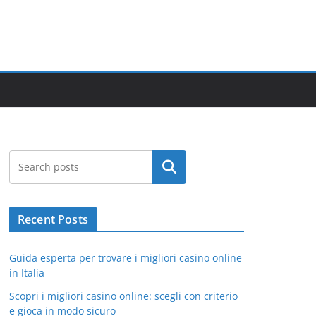
Search
Recent Posts
Guida esperta per trovare i migliori casino online
in Italia
Scopri i migliori casino online: scegli con criterio
e gioca in modo sicuro