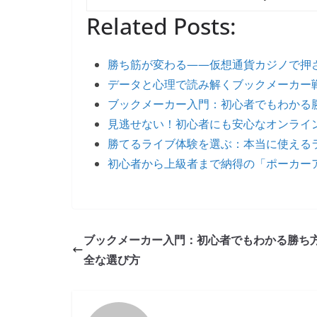
Related Posts:
勝ち筋が変わる――仮想通貨カジノで押
データと心理で読み解くブックメーカー
ブックメーカー入門：初心者でもわかる
見逃せない！初心者にも安心なオンライ
勝てるライブ体験を選ぶ：本当に使える
初心者から上級者まで納得の「ポーカー
ブックメーカー入門：初心者でもわかる勝ち
全な選び方