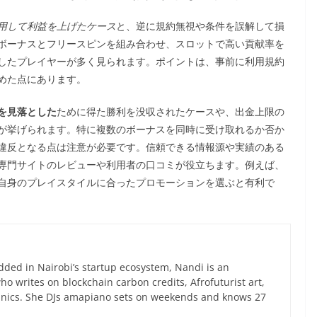
用して利益を上げたケース
と、逆に規約無視や条件を誤解して損
ボーナスとフリースピンを組み合わせ、スロットで高い貢献率を
したプレイヤーが多く見られます。ポイントは、事前に利用規約
めた点にあります。
を見落とした
ために得た勝利を没収されたケースや、出金上限の
が挙げられます。特に複数のボーナスを同時に受け取れるか否か
違反となる点は注意が必要です。信頼できる情報源や実績のある
専門サイトのレビューや利用者の口コミが役立ちます。例えば、
自身のプレイスタイルに合ったプロモーションを選ぶと有利で
ed in Nairobi’s startup ecosystem, Nandi is an
 writes on blockchain carbon credits, Afrofuturist art,
anics. She DJs amapiano sets on weekends and knows 27