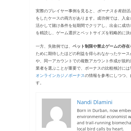
実際のプレイヤー事例を見ると、
ボーナスを有効活
をしたケースの両方があります。成功例では、入金
活かして賭け条件を短期間でクリアし、出金に成功
を精読し、ゲーム選択とベットサイズを戦略的に決
一方、失敗例では、
ベット制限や禁止ゲームの存在
ために期待したほどの利益を得られなかったケース
や、同一アカウントでの複数アカウント作成が規約
業者を選ぶことが重要で、ボーナスの比較検討には
オンラインカジノボーナス
の情報を参考にしつつ、
す。
Nandi Dlamini
Born in Durban, now embedd
environmental economist who
and trail-running biomech
local bird calls by heart.