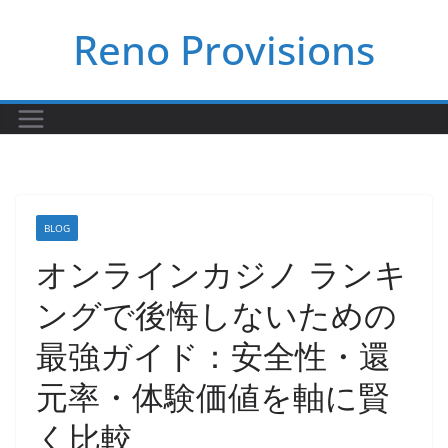
Skip
Reno Provisions
to
content
BLOG
オンラインカジノ ランキ
ングで後悔しないための
最強ガイド：安全性・還
元率・体験価値を軸に賢
く比較