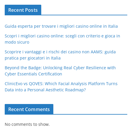
Recent Posts
Guida esperta per trovare i migliori casino online in Italia
Scopri i migliori casino online: scegli con criterio e gioca in
modo sicuro
Scoprire i vantaggi e i rischi dei casino non AAMS: guida
pratica per giocatori in Italia
Beyond the Badge: Unlocking Real Cyber Resilience with
Cyber Essentials Certification
ClinicEvo vs QOVES: Which Facial Analysis Platform Turns
Data into a Personal Aesthetic Roadmap?
Recent Comments
No comments to show.