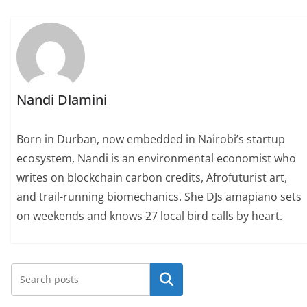
Nandi Dlamini
Born in Durban, now embedded in Nairobi’s startup
ecosystem, Nandi is an environmental economist who
writes on blockchain carbon credits, Afrofuturist art,
and trail-running biomechanics. She DJs amapiano sets
on weekends and knows 27 local bird calls by heart.
Search