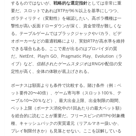
するものではないが、
戦略的な選定指針
としては非常に重
要だ。スロットであればRTPが96％以上を基準にしつつ、
ボラティリティ（変動性）を確認したい。高ボラ機種は一
撃性が高い反面ドローダウンが深く、資金管理が難しくな
る。テーブルゲームではブラックジャックやバカラ、ビデ
オポーカーなどの最適戦略により、実効RTPが高水準を維持
できる場合もある。ここで差が出るのはプロバイダの質
だ。NetEnt、Play’n GO、Pragmatic Play、Evolution（ラ
イブ）など、
信頼されたゲームスタジオ
はRNGや配信の安
定性が高く、全体の体験が底上げされる。
ボーナスは額面よりも条件で比較する。賭け条件（例：ベ
ット要件20〜40倍）、ゲーム寄与率（スロット100％、テ
ーブル10〜20％など）、最大出金上限、出金制限の期間、
ベット上限（ボーナス消化中の1回あたりの最大ベット額）
を総合的に読むことが重要だ。フリースピンのRTPや対象機
種、キャッシュバックの実質還元（リアルマネー扱いか、
プレイ制限付きか）も見落とせない。ここを誤解している