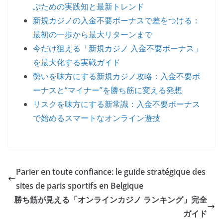
ぶための実践知と最新トレンド
新規カジノの入金不要ボーナスで差をつける：
最初の一歩から最大リターンまで
今だけ狙える「新規カジノ 入金不要ボーナス」
を最大化する実戦ガイド
勢いを味方にする新規カジノ攻略：入金不要ボ
ーナスと“マイナー”を勝ち筋に変える発想
リスクを味方にする新常識：入金不要ボーナス
で始めるスマートなオンライン遊技
Parier en toute confiance: le guide stratégique des
sites de paris sportifs en Belgique
勝ち筋が見える「オンラインカジノ ランキング」完全
ガイド