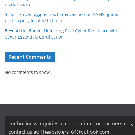
modo sicuro
Scoprire i vantaggi e i rischi dei casino non AAMS: guida
pratica per giocatori in Italia
Beyond the Badge: Unlocking Real Cyber Resilience with
Cyber Essentials Certification
Recent Comments
No comments to show.
For business inquiries, collaborations, or partnerships,
contact us at:
Theabsitters_64@outlook.com