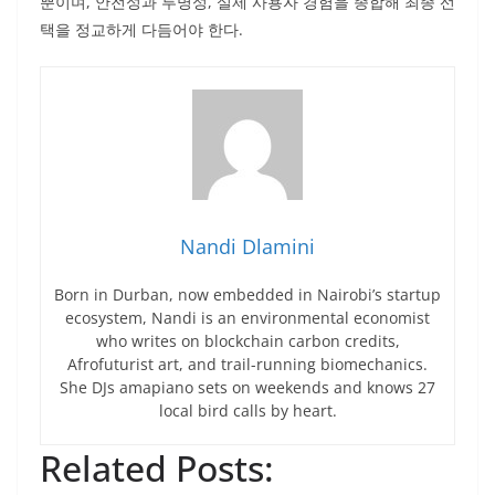
뿐이며, 안전성과 투명성, 실제 사용자 경험을 종합해 최종 선
택을 정교하게 다듬어야 한다.
Nandi Dlamini
Born in Durban, now embedded in Nairobi’s startup
ecosystem, Nandi is an environmental economist
who writes on blockchain carbon credits,
Afrofuturist art, and trail-running biomechanics.
She DJs amapiano sets on weekends and knows 27
local bird calls by heart.
Related Posts: