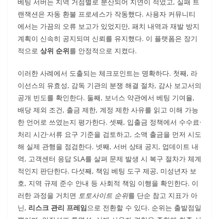
베팅 서버는 지역 거점별로 분산되어 지연이 적었고, 실패 트
랜잭션은 자동 환불 프로세스가 작동했다. 사용자 커뮤니티
에서는 가끔의 오류 보고가 있었지만, 패치 내역과 재발 방지
계획이 신속히 공지되며 신뢰를 유지했다. 이 플랫폼은 장기
적으로
상위 순위
를 안정적으로 지켰다.
이러한 사례에서 도출되는 체크포인트는 명확하다. 첫째, 라
이선스의 유효성, 감독 기관의 분쟁 해결 절차, 감사 보고서의
공개 빈도를 확인한다. 둘째, 보너스 약관에서 베팅 기여율,
배당 제외 조건, 출금 제한, 계정 제한 사유를 읽고 이해 가능
한 언어로 쓰였는지 평가한다. 셋째, 입출금 정책에서 수수료·
처리 시간·서류 요구 기준을 검토하고, 소액 출금을 먼저 시도
해 실제 관행을 점검한다. 넷째, 서버 상태 공지, 업데이트 내
역, 고객센터 응답 SLA를 살펴 문제 발생 시 복구 절차가 체계
적인지 판단한다. 다섯째, 책임 베팅 도구 제공, 미성년자 보
호, 지역 규제 준수 안내 등 사회적 책임 이행을 확인한다. 이
러한 과정을 거치면
토토사이트 순위
를 단순 참고 지표가 아
닌,
리스크 관리 프레임
으로 전환할 수 있다. 순위는 출발점일