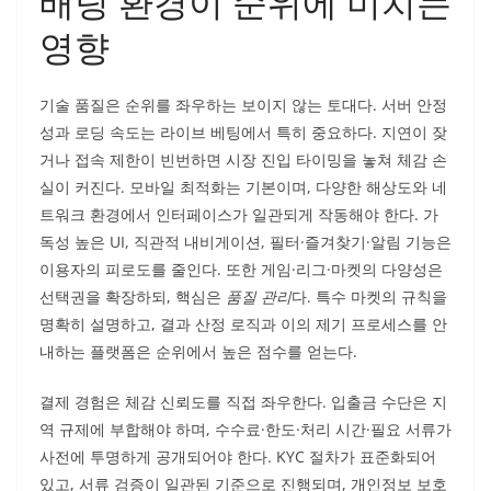
배팅 환경이 순위에 미치는
영향
기술 품질은 순위를 좌우하는 보이지 않는 토대다. 서버 안정
성과 로딩 속도는 라이브 베팅에서 특히 중요하다. 지연이 잦
거나 접속 제한이 빈번하면 시장 진입 타이밍을 놓쳐 체감 손
실이 커진다. 모바일 최적화는 기본이며, 다양한 해상도와 네
트워크 환경에서 인터페이스가 일관되게 작동해야 한다. 가
독성 높은 UI, 직관적 내비게이션, 필터·즐겨찾기·알림 기능은
이용자의 피로도를 줄인다. 또한 게임·리그·마켓의 다양성은
선택권을 확장하되, 핵심은
품질 관리
다. 특수 마켓의 규칙을
명확히 설명하고, 결과 산정 로직과 이의 제기 프로세스를 안
내하는 플랫폼은 순위에서 높은 점수를 얻는다.
결제 경험은 체감 신뢰도를 직접 좌우한다. 입출금 수단은 지
역 규제에 부합해야 하며, 수수료·한도·처리 시간·필요 서류가
사전에 투명하게 공개되어야 한다. KYC 절차가 표준화되어
있고, 서류 검증이 일관된 기준으로 진행되며, 개인정보 보호