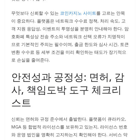
무엇보다 신뢰할 수 있는
코인카지노 사이트
를 고르는 안목
이 중요하다. 플랫폼은 네트워크 수수료 정책, 처리 속도, 고
객 지원 응답성, 이벤트의 투명성을 분명히 안내해야 한다. 암
호화폐 특성상 전송 주소와 네트워크 선택 오류가 치명적이
므로 기본적인 주의는 필수이며, 출금 한도와 심사 시간, 토큰
변환 수수료 등 세부 조건을 미리 확인하는 태도가 장기적으
로 손실을 줄여준다.
안전성과 공정성: 면허, 감
사, 책임도박 도구 체크리
스트
신뢰는 면허와 규정 준수에서 출발한다. 플랫폼이 큐라카오,
MGA 등 합법적 라이선스를 보유하고 있는지, 라이선스 번호
와 운영 법인을 명확히 고지하는지 확인해야 한다. 서비스 약