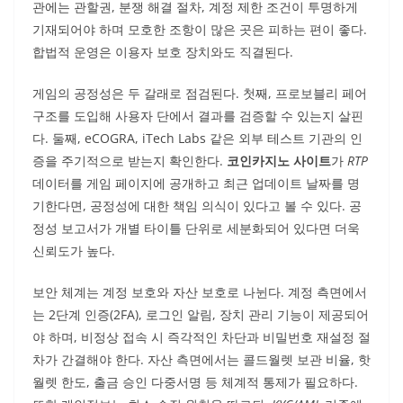
관에는 관할권, 분쟁 해결 절차, 계정 제한 조건이 투명하게
기재되어야 하며 모호한 조항이 많은 곳은 피하는 편이 좋다.
합법적 운영은 이용자 보호 장치와도 직결된다.
게임의 공정성은 두 갈래로 점검된다. 첫째, 프로보블리 페어
구조를 도입해 사용자 단에서 결과를 검증할 수 있는지 살핀
다. 둘째, eCOGRA, iTech Labs 같은 외부 테스트 기관의 인
증을 주기적으로 받는지 확인한다.
코인카지노 사이트
가
RTP
데이터를 게임 페이지에 공개하고 최근 업데이트 날짜를 명
기한다면, 공정성에 대한 책임 의식이 있다고 볼 수 있다. 공
정성 보고서가 개별 타이틀 단위로 세분화되어 있다면 더욱
신뢰도가 높다.
보안 체계는 계정 보호와 자산 보호로 나뉜다. 계정 측면에서
는 2단계 인증(2FA), 로그인 알림, 장치 관리 기능이 제공되어
야 하며, 비정상 접속 시 즉각적인 차단과 비밀번호 재설정 절
차가 간결해야 한다. 자산 측면에서는 콜드월렛 보관 비율, 핫
월렛 한도, 출금 승인 다중서명 등 체계적 통제가 필요하다.