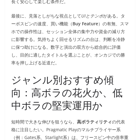
長く安心して楽しむ条件だ。
最後に、見落としがちな視点として
UIとテンポ
がある。タ
ーボスピンの速度、買い機能（
Buy Feature
）の有無、スマ
ホでの操作性は、セッション全体の集中力や資金の減り方
に影響する。気持ちよく回せるリズムの台は、判断を冷静
に保つ助けになる。数字と演出の双方から総合的に評価
し、目的に適したタイトルを選ぶことが、オンカジでの勝
率を押し上げる近道だ。
ジャンル別おすすめ傾
向：高ボラの花火か、低
中ボラの堅実運用か
短時間で大きな伸びを狙うなら、
高ボラティリティ
の代表
格に注目したい。Pragmatic Playのマルチプライヤー系
（例：Gates系、Starlight系）は、フリースピン中の倍率重