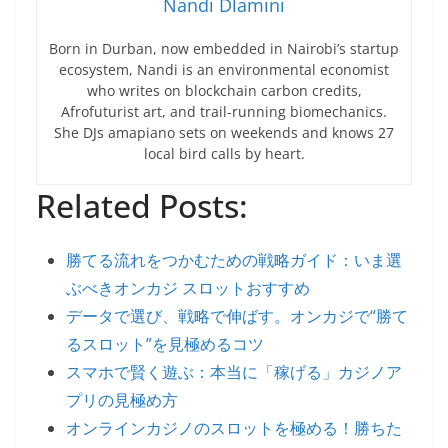
Nandi Dlamini
Born in Durban, now embedded in Nairobi’s startup
ecosystem, Nandi is an environmental economist
who writes on blockchain carbon credits,
Afrofuturist art, and trail-running biomechanics.
She DJs amapiano sets on weekends and knows 27
local bird calls by heart.
Related Posts:
勝てる流れをつかむための戦略ガイド：いま選
ぶべきオンカジ スロットおすすめ
データで選び、戦略で伸ばす。オンカジで“勝て
るスロット”を見極めるコツ
スマホで賢く遊ぶ：本当に「稼げる」カジノア
プリの見極め方
オンラインカジノのスロットを極める！勝ちた