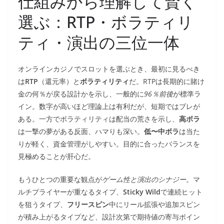
仕組みから理解して賢く
選ぶ：RTP・ボラティリ
ティ・演出の三位一体
オンラインカジノでスロットを選ぶとき、最初に見るべき
は
RTP
（還元率）と
ボラティリティ
だ。RTPは長期的に賭け
金の何％が戻る設計かを示し、一般的に
96％前後
が標準ラ
イン。数字が高いほど理論上は有利だが、短期ではブレが
ある。一方でボラティリティは配当の荒さを示し、
高ボラ
は一撃の夢がある反面、ハマりも深い。
低〜中ボラ
は当た
りが軽く、資金管理がしやすい。目的に合ったバランスを
見極めることが肝心だ。
もうひとつの重要な観点が
ゲーム性と演出のシナジー
。マ
ルチプライヤーが重なるタイプ、
Sticky Wild
で連続ヒット
を狙うタイプ、
フリースピン
中にリール拡張や追加スピン
が積み上がるタイプなど、設計次第で期待値の寄与ポイン