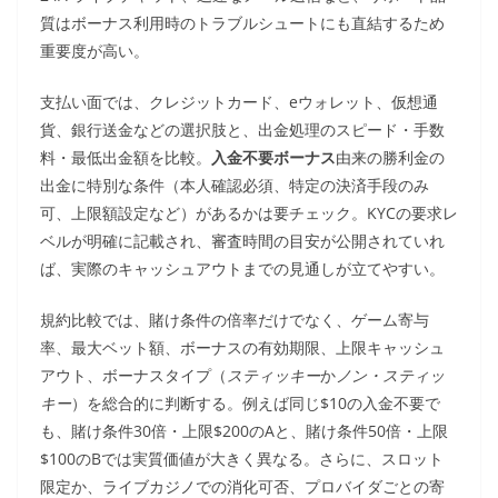
質はボーナス利用時のトラブルシュートにも直結するため
重要度が高い。
支払い面では、クレジットカード、eウォレット、仮想通
貨、銀行送金などの選択肢と、出金処理のスピード・手数
料・最低出金額を比較。
入金不要ボーナス
由来の勝利金の
出金に特別な条件（本人確認必須、特定の決済手段のみ
可、上限額設定など）があるかは要チェック。KYCの要求レ
ベルが明確に記載され、審査時間の目安が公開されていれ
ば、実際のキャッシュアウトまでの見通しが立てやすい。
規約比較では、賭け条件の倍率だけでなく、ゲーム寄与
率、最大ベット額、ボーナスの有効期限、上限キャッシュ
アウト、ボーナスタイプ（
スティッキー
か
ノン・スティッ
キー
）を総合的に判断する。例えば同じ$10の入金不要で
も、賭け条件30倍・上限$200のAと、賭け条件50倍・上限
$100のBでは実質価値が大きく異なる。さらに、スロット
限定か、ライブカジノでの消化可否、プロバイダごとの寄