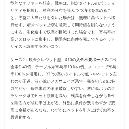
型的なオファーを想定。戦略は、指定タイトルのボラティ
リティを把握し、勝利の分布を読みつつ消化を進めるこ
と。序盤に大当たりを引いた場合は、無理に高ベットへ移
行せず、
最大ベット上限
を意識して期待値を削らないよう
にする。消化途中で残高が目減りした場合でも、寄与率の
高いスロットに集中し、期限内に条件を完走できるベット
サイズへ調整するのがコツ。
ケース2：現金クレジット型。$10の
入金不要ボーナス
に出
金条件40倍、テーブル系寄与率10％の例。スロットで寄与
率100％を活用し、RTPの高いタイトルで低～中ベットを刻
むのが王道。波が荒いメガウェイズ系で一発を狙うのは魅
力的だが、条件未達のまま破綻しやすい。逆に低ボラのク
ラシック系でヒット頻度を高め、残高を保全しながら条件
を削る方が成功率は上がる。終盤に条件が残りわずかで残
高に余裕があるなら、わずかにベットを引き上げて効率を
最適化する。