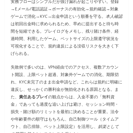
実務フローはシンプルだが抜け漏れが起こりやすい。登録
→Eメール/電話認証→ボーナスの有効化→規約確認→対象
ゲームで消化→KYC→出金申請という順番を守る。
本人確認
は初回出金時に求められるため、早めに提出すると待ち時
間を短縮できる。プレイログをメモし、残り賭け条件、経
過時間、利用したゲーム、ベットサイズの上限遵守状況を
可視化することで、規約違反による没収リスクを大きく下
げられる。
失敗例で多いのは、VPN経由でのアクセス、複数アカウン
ト開設、上限ベット超過、対象外ゲームでの消化、期限切
れ、KYC未完了のまま出金申請など。これらは規約に明確に
違反し、せっかくの勝利金が無効化される原因となる。ま
た、
責任あるプレイ
の観点からは、入金不要の「無料資
金」であっても過度な追い上げは避け、セッション時間・
損失・賭け額のリミットを最初に決めることが重要。法令
や年齢要件の順守はもちろん、自己制御ツール（タイムア
ウト、自己排除、ベット上限設定）を活用し、
娯楽として