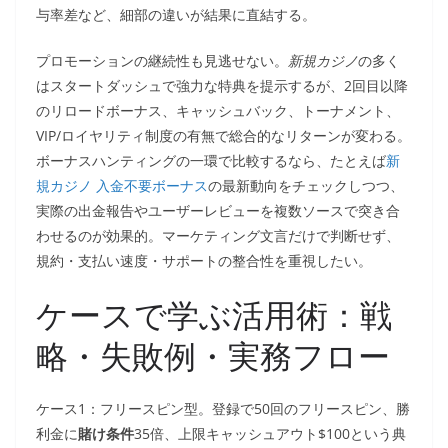
与率差など、細部の違いが結果に直結する。
プロモーションの継続性も見逃せない。
新規カジノ
の多く
はスタートダッシュで強力な特典を提示するが、2回目以降
のリロードボーナス、キャッシュバック、トーナメント、
VIP/ロイヤリティ制度の有無で総合的なリターンが変わる。
ボーナスハンティングの一環で比較するなら、たとえば
新
規カジノ 入金不要ボーナス
の最新動向をチェックしつつ、
実際の出金報告やユーザーレビューを複数ソースで突き合
わせるのが効果的。マーケティング文言だけで判断せず、
規約・支払い速度・サポートの整合性を重視したい。
ケースで学ぶ活用術：戦
略・失敗例・実務フロー
ケース1：フリースピン型。登録で50回のフリースピン、勝
利金に
賭け条件
35倍、上限キャッシュアウト$100という典