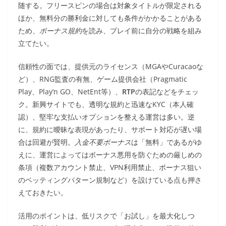
随する。フリースピンの場合は対象タイトルが限定される
ほか、無料分の勝利金に対しても条件がかかることがある
ため、
ボーナス規約
を読み、プレイ前に自分の戦略を組み
立てたい。
信頼性の面では、提供元のライセンス（MGAやCuracaoな
ど）、RNG監査の有無、ゲーム提供会社（Pragmatic
Play、Play’n GO、NetEnt等）、
RTP
の表記などをチェッ
ク。新興サイトでも、透明な規約と迅速なKYC（本人確
認）、堅牢な支払いオプションを整える運営は多い。逆
に、規約に曖昧な表現があったり、サポート対応が遅い場
合は回避が賢明。
入金不要ボーナス
は「無料」であるがゆ
えに、運営によってはボーナス悪用を防ぐための厳しめの
条項（複数アカウント禁止、VPN利用禁止、ボーナス狙い
のベッティングパターン規制など）を設けている点も押さ
えておきたい。
活用のポイントは、低リスクで「お試し」を最大化しつ