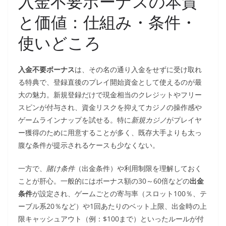
入金不要ボーナスの本質
と価値：仕組み・条件・
使いどころ
入金不要ボーナス
は、その名の通り入金をせずに受け取れ
る特典で、登録直後のプレイ開始資金として使えるのが最
大の魅力。新規登録だけで現金相当のクレジットやフリー
スピンが付与され、資金リスクを抑えてカジノの操作感や
ゲームラインナップを試せる。特に
新規カジノ
がプレイヤ
ー獲得のために用意することが多く、既存大手よりも太っ
腹な条件が提示されるケースも少なくない。
一方で、
賭け条件
（出金条件）や利用制限を理解しておく
ことが肝心。一般的にはボーナス額の30～60倍などの
出金
条件
が設定され、ゲームごとの寄与率（スロット100％、テ
ーブル系20％など）や1回あたりのベット上限、出金時の上
限キャッシュアウト（例：$100まで）といったルールが付