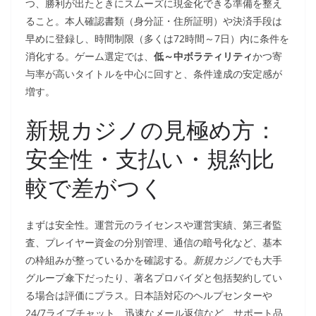
つ、勝利が出たときにスムーズに現金化できる準備を整え
ること。本人確認書類（身分証・住所証明）や決済手段は
早めに登録し、時間制限（多くは72時間～7日）内に条件を
消化する。ゲーム選定では、
低～中ボラティリティ
かつ寄
与率が高いタイトルを中心に回すと、条件達成の安定感が
増す。
新規カジノの見極め方：
安全性・支払い・規約比
較で差がつく
まずは安全性。運営元のライセンスや運営実績、第三者監
査、プレイヤー資金の分別管理、通信の暗号化など、基本
の枠組みが整っているかを確認する。
新規カジノ
でも大手
グループ傘下だったり、著名プロバイダと包括契約してい
る場合は評価にプラス。日本語対応のヘルプセンターや
24/7ライブチャット、迅速なメール返信など、サポート品