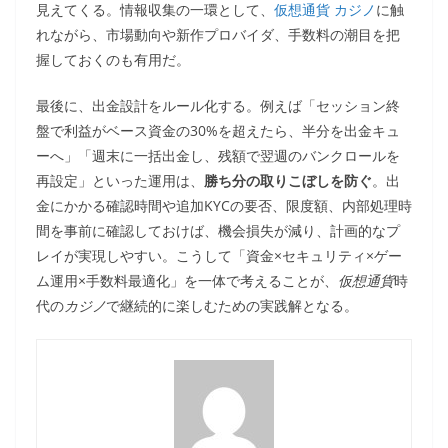
見えてくる。情報収集の一環として、
仮想通貨 カジノ
に触
れながら、市場動向や新作プロバイダ、手数料の潮目を把
握しておくのも有用だ。
最後に、出金設計をルール化する。例えば「セッション終
盤で利益がベース資金の30%を超えたら、半分を出金キュ
ーへ」「週末に一括出金し、残額で翌週のバンクロールを
再設定」といった運用は、
勝ち分の取りこぼしを防ぐ
。出
金にかかる確認時間や追加KYCの要否、限度額、内部処理時
間を事前に確認しておけば、機会損失が減り、計画的なプ
レイが実現しやすい。こうして「資金×セキュリティ×ゲー
ム運用×手数料最適化」を一体で考えることが、
仮想通貨
時
代の
カジノ
で継続的に楽しむための実践解となる。