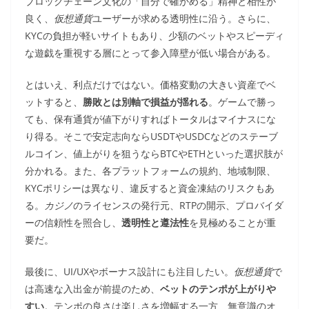
ブロックチェーン文化の「自分で確かめる」精神と相性が
良く、
仮想通貨
ユーザーが求める透明性に沿う。さらに、
KYCの負担が軽いサイトもあり、少額のベットやスピーディ
な遊戯を重視する層にとって参入障壁が低い場合がある。
とはいえ、利点だけではない。価格変動の大きい資産でベ
ットすると、
勝敗とは別軸で損益が揺れる
。ゲームで勝っ
ても、保有通貨が値下がりすればトータルはマイナスにな
り得る。そこで安定志向ならUSDTやUSDCなどのステーブ
ルコイン、値上がりを狙うならBTCやETHといった選択肢が
分かれる。また、各プラットフォームの規約、地域制限、
KYCポリシーは異なり、違反すると資金凍結のリスクもあ
る。
カジノ
のライセンスの発行元、RTPの開示、プロバイダ
ーの信頼性を照合し、
透明性と遵法性
を見極めることが重
要だ。
最後に、UI/UXやボーナス設計にも注目したい。
仮想通貨
で
は高速な入出金が前提のため、
ベットのテンポが上がりや
すい
。テンポの良さは楽しさを増幅する一方、無意識のオ