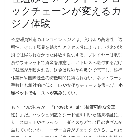
ックチェーンが変えるカ
ジノ体験
仮想通貨
対応のオンライン
カジノ
は、入出金の高速性、透
明性、そして境界を越えたアクセス性によって、従来の決
済では得られなかった体験を提供する。プレイヤーは取引
所やウォレットで資金を用意し、アドレスへ送付するだけ
で残高が反映される。送金は数秒から数分で完了し、銀行
休業日や国際送金の待機時間に縛られない。ネットワーク
手数料も相対的に低く、L2や安価なチェーンを選べば、
小
額ベットでもコストが嵩みにくい
。
もう一つの強みが、
「Provably Fair（検証可能な公正
性）」
だ。ハッシュ関数とシード値を用いた結果検証によ
り、スロットやクラッシュ、ダイスなどで出目の改ざんが
生じていないか、ユーザー自身がチェックできる。これは