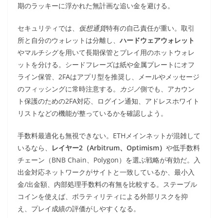
期のラッキーに浮かれた無計画な追い金を避ける。
セキュリティでは、
仮想通貨
特有の自己責任が重い。取引
所と自分のウォレットは分離し、
ハードウェアウォレット
やマルチシグを用いて長期保管とプレイ用のホットウォレ
ットを分ける。シードフレーズは紙や金属プレートにオフ
ライン保管、2FAはアプリ型を推奨し、メールやメッセージ
のフィッシングに常時注意する。
カジノ
側でも、アカウン
ト保護のための2FA対応、ログイン通知、アドレスホワイト
リストなどの機能が整っているかを確認しよう。
手数料最適化も無視できない。ETHメインネットが混雑して
いるなら、
レイヤー2（Arbitrum、Optimism）
や低手数料
チェーン（BNB Chain、Polygon）を選ぶ戦略が有効だ。入
出金対応ネットワークがサイトと一致しているか、最小入
金/出金額、内部処理手数料の有無を比較する。ステーブル
コインを使えば、ボラティリティによる外部リスクを抑
え、プレイ成績の評価がしやすくなる。