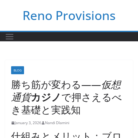
Skip
Reno Provisions
to
content
BLOG
勝ち筋が変わる――
仮想
通貨
カジノ
で押さえるべ
き基礎と実践知
January 3, 2026
Nandi Dlamini
仕組みとメリット：ブロ