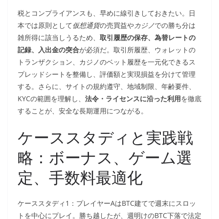
税とコンプライアンスも、早めに線引きしておきたい。日
本では原則として
仮想通貨
の売買益や
カジノ
での勝ち分は
雑所得に該当しうるため、
取引履歴の保存、為替レートの
記録、入出金の突合
が必須だ。取引所履歴、ウォレットの
トランザクション、カジノのベット履歴を一元化できるス
プレッドシートを整備し、評価額と実現損益を分けて管理
する。さらに、サイトの規約遵守、地域制限、年齢要件、
KYCの範囲を理解し、
法令・ライセンスに沿った利用
を徹底
することが、安全な長期運用につながる。
ケーススタディと実践戦
略：ボーナス、ゲーム選
定、手数料最適化
ケーススタディ1：プレイヤーAはBTC建てで週末にスロッ
トを中心にプレイ。勝ち越したが、週明けのBTC下落で法定