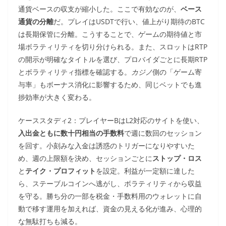
通貨ベースの収支が縮小した。ここで有効なのが、
ベース
通貨の分離
だ。プレイはUSDTで行い、値上がり期待のBTC
は長期保管に分離。こうすることで、ゲームの期待値と市
場ボラティリティを切り分けられる。また、スロットはRTP
の開示が明確なタイトルを選び、プロバイダごとに長期RTP
とボラティリティ指標を確認する。
カジノ
側の「ゲーム寄
与率」もボーナス消化に影響するため、同じベットでも進
捗効率が大きく変わる。
ケーススタディ2：プレイヤーBはL2対応のサイトを使い、
入出金ともに数十円相当の手数料
で週に数回のセッション
を回す。小刻みな入金は誘惑のトリガーになりやすいた
め、週の上限額を決め、セッションごとに
ストップ・ロス
と
テイク・プロフィット
を設定。利益が一定額に達した
ら、ステーブルコインへ逃がし、ボラティリティから収益
を守る。勝ち分の一部を税金・手数料用のウォレットに自
動で移す運用を加えれば、資金の見える化が進み、心理的
な無駄打ちも減る。