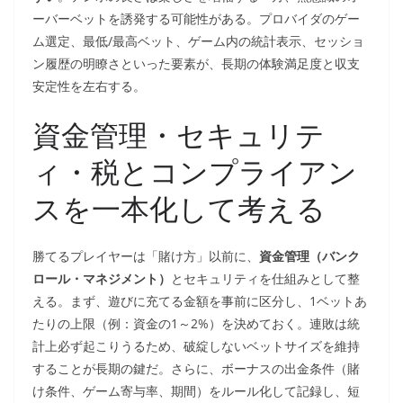
ーバーベットを誘発する可能性がある。プロバイダのゲー
ム選定、最低/最高ベット、ゲーム内の統計表示、セッショ
ン履歴の明瞭さといった要素が、長期の体験満足度と収支
安定性を左右する。
資金管理・セキュリテ
ィ・税とコンプライアン
スを一本化して考える
勝てるプレイヤーは「賭け方」以前に、
資金管理（バンク
ロール・マネジメント）
とセキュリティを仕組みとして整
える。まず、遊びに充てる金額を事前に区分し、1ベットあ
たりの上限（例：資金の1～2%）を決めておく。連敗は統
計上必ず起こりうるため、破綻しないベットサイズを維持
することが長期の鍵だ。さらに、ボーナスの出金条件（賭
け条件、ゲーム寄与率、期間）をルール化して記録し、短