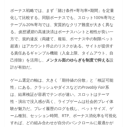
ボーナス戦略では、まず「賭け条件×寄与率×期間」を定量
化して比較する。同額ボーナスでも、スロット100%寄与と
テーブル20%寄与では、実質的なクリア難度が大きく異な
る。
仮想通貨
の高速決済はボーナスハントと相性が良い一
方で、規約違反（両建て、複垢、ボーナス中の制限ベット
超過）はアカウント停止のリスクがある。サイトが提供す
る責任あるギャンブル機能（入金上限、タイムアウト、自
己排除）を活用し、
メンタル面のゆらぎを制度で抑える
設
計が有効だ。
ゲーム選定の軸は、大きく「期待値の分散」と「検証可能
性」にある。クラッシュやダイスなどの
Provably Fair
系
は、結果検証が容易でテンポが速い。スロットはテーマ
性・演出で没入感が高く、ライブゲームは社会的プレイ体
験が魅力だ。プレイ履歴のログを残し、ベットサイズ、ゲ
ーム種別、セッション時間、RTP、ボーナス消化率を可視化
すれば、どの組み合わせが自分のバンクロールに最適かが