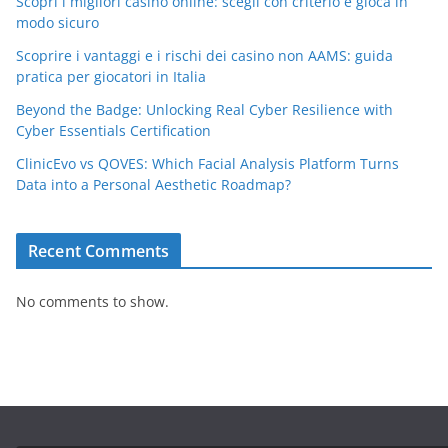
Scopri i migliori casino online: scegli con criterio e gioca in
modo sicuro
Scoprire i vantaggi e i rischi dei casino non AAMS: guida
pratica per giocatori in Italia
Beyond the Badge: Unlocking Real Cyber Resilience with
Cyber Essentials Certification
ClinicEvo vs QOVES: Which Facial Analysis Platform Turns
Data into a Personal Aesthetic Roadmap?
Recent Comments
No comments to show.