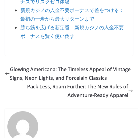
ナスでリスクゼロ体験
新規カジノの入金不要ボーナスで差をつける：
最初の一歩から最大リターンまで
勝ち筋を広げる新定番：新規カジノの入金不要
ボーナスを賢く使い倒す
Glowing Americana: The Timeless Appeal of Vintage
Signs, Neon Lights, and Porcelain Classics
Pack Less, Roam Further: The New Rules of
Adventure-Ready Apparel