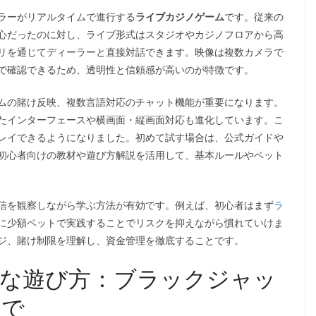
ラーがリアルタイムで進行する
ライブカジノゲーム
です。従来の
心だったのに対し、ライブ形式はスタジオやカジノフロアから高
リを通じてディーラーと直接対話できます。映像は複数カメラで
で確認できるため、透明性と信頼感が高いのが特徴です。
ムの賭け反映、複数言語対応のチャット機能が重要になります。
たインターフェースや横画面・縦画面対応も進化しています。こ
レイできるようになりました。初めて試す場合は、公式ガイドや
初心者向けの教材や遊び方解説を活用して、基本ルールやベット
信を観察しながら学ぶ方法が有効です。例えば、初心者はまず
ラ
に少額ベットで実践することでリスクを抑えながら慣れていけま
ジ、賭け制限を理解し、資金管理を徹底することです。
的な遊び方：ブラックジャッ
まで