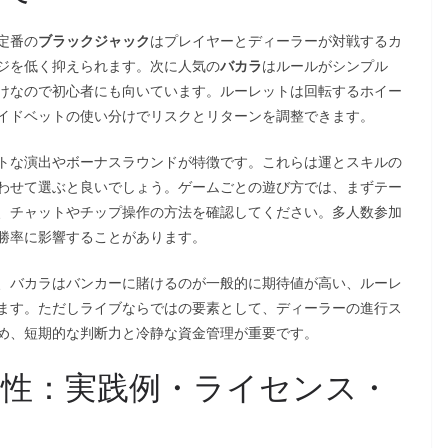
定番の
ブラックジャック
はプレイヤーとディーラーが対戦するカ
ジを低く抑えられます。次に人気の
バカラ
はルールがシンプル
けなので初心者にも向いています。ルーレットは回転するホイー
イドベットの使い分けでリスクとリターンを調整できます。
トな演出やボーナスラウンドが特徴です。これらは運とスキルの
わせて選ぶと良いでしょう。ゲームごとの遊び方では、まずテー
、チャットやチップ操作の方法を確認してください。多人数参加
勝率に影響することがあります。
、バカラはバンカーに賭けるのが一般的に期待値が高い、ルーレ
ます。ただしライブならではの要素として、ディーラーの進行ス
め、短期的な判断力と冷静な資金管理が重要です。
性：実践例・ライセンス・