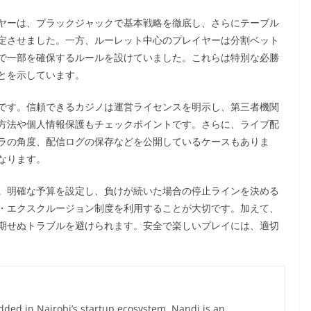
ヤーは、ブラックジャックで基本戦略を徹底し、さらにテーブル
定させました。一方、ルーレット中心のプレイヤーは分割ベット
で一部を確保するルールを設けていました。これらは特別な必勝
とを示しています。
です。信頼できるカジノは運営ライセンスを明示し、第三者機関
方法や個人情報保護もチェックポイントです。さらに、ライブ配
ラの角度、配信ログの保存などを公開しているケースもありま
なります。
。明確な予算を設定し、負けが続いた場合の停止ラインを決める
・エクスクルージョン制度を利用することが大切です。加えて、
期せぬトラブルを避けられます。安全で楽しいプレイには、適切
ed in Nairobi’s startup ecosystem, Nandi is an