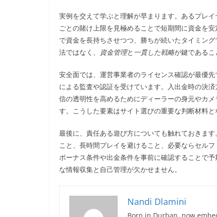
実例を交えて学ぶと理解が早まります。あるプレイ
ごとの賭け上限を見極めることで短期間に資金を安
で資金を長持ちさせつつ、勝ちが続いたタイミング
法ではなく、
資金管理
と
一貫した戦略
が鍵であるこ
安全面では、運営事業者のライセンス確認が最優先
による監査や認証を受けています。入出金時の決済
信の透明性を高めるためにディーラーの身元やカメ
す。こうした要素はサイト選びの重要な判断材料と
最後に、責任ある遊び方についても触れておきます
こと、長時間プレイを避けること、必要ならセルフ
ボーナス条件や出金条件を事前に確認することで予
な情報収集と自己管理が欠かせません。
Nandi Dlamini
Born in Durban, now embedd