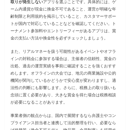
取りが発生しない
アプリを選ぶことです。具体的には、ゲ
ーム内通貨が現金に換金不可であること、運営が明確な年
齢制限と利用規約を掲示していること、カスタマーサポー
トが国内で対応していることなどを確認してください。ト
ーナメント参加料やエントリーフィーがあるアプリは、賞
金の支払い方法や換金性を必ずチェックしましょう。
また、リアルマネーを扱う可能性があるイベントやオフラ
インの対戦会に参加する場合は、主催者の信頼性、賞金の
出処、過去の運営実績を事前に確認することを強くおすす
めします。オフラインの大会では、地元の商業施設や公的
機関が関与しているかどうかで安心度が変わりますし、適
法性の判断にも影響します。さらに、税務上の取り扱いも
念頭に置く必要があり、大きな賞金を得た場合は税務相談
が必要になることがあります。
事業者側の観点からは、国内で展開するなら弁護士やコン
プライアンス担当者と連携して法的整理を行い、必要なら
ば代替策（換金不可モデル、物品賞、会員制度）を採用す