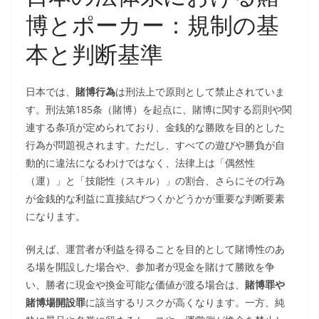
博とポーカー：規制の基
本と判断基準
日本では、
賭博行為
は刑法上で原則として禁止されていま
す。刑法第185条（賭博）を起点に、賭博に関する罰則や関
連する条項が定められており、金銭的な勝敗を目的とした
行為が問題視されます。ただし、すべての遊びや勝負が自
動的に違法になるわけではなく、法律上は「偶然性
（運）」と「技能性（スキル）」の割合、さらにその行為
が金銭的な利益に直接結びつくかどうかが重要な判断要素
になります。
例えば、運営者が利益を得ることを目的として賭博性のあ
る場を開設した場合や、参加者が現金を賭けて勝敗を争
い、勝者に現金や換金可能な価値が渡る場合は、
賭博罪や
賭博場開設罪
に該当するリスクが高くなります。一方、純